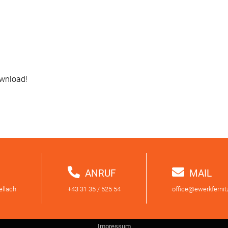
wnload!
ANRUF
MAIL
ellach
+43 31 35 / 525 54
office@ewerkfernitz
Impressum